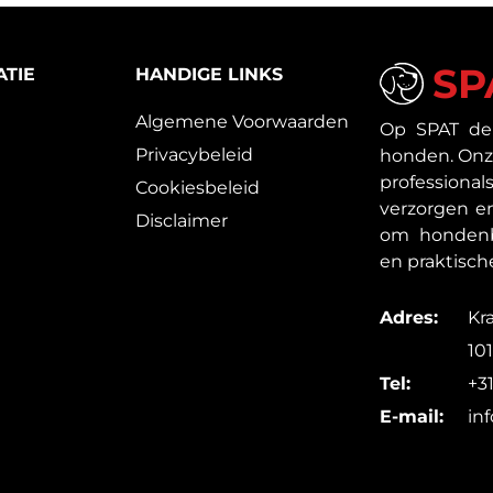
SP
ATIE
HANDIGE LINKS
Algemene Voorwaarden
Op SPAT de
Privacybeleid
honden. Onze
profession
Cookiesbeleid
verzorgen e
Disclaimer
om hondenbe
en praktisch
Adres:
Kra
10
Tel:
+3
E-mail:
in