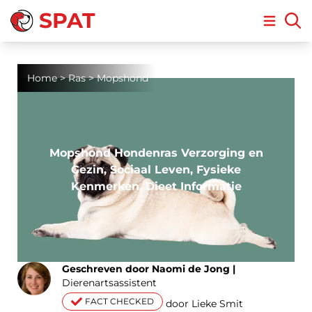
SPAT
Open m
Home
>
Ras
>
Mopshond
Mopshond Hondenras Verzorging en
Gezin, Sociaal Leven, Fysieke
Kenmerken, Dieet Informatie
Geschreven door Naomi de Jong |
Dierenartsassistent
FACT CHECKED
door Lieke Smit