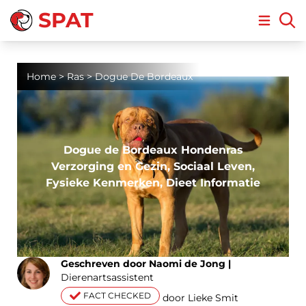
SPAT
Open m
Home
>
Ras
>
Dogue De Bordeaux
Dogue de Bordeaux Hondenras
Verzorging en Gezin, Sociaal Leven,
Fysieke Kenmerken, Dieet Informatie
Geschreven door Naomi de Jong |
Dierenartsassistent
FACT CHECKED
door Lieke Smit