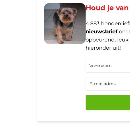
Houd je va
4.883 hondenlie
nieuwsbrief
om h
opbeurend, leuk 
hieronder uit!