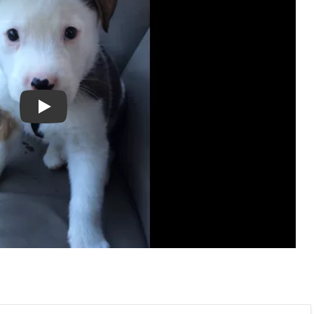
Buck Has The Hiccups