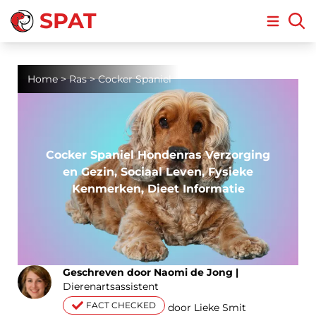
SPAT
Open m
Home
>
Ras
>
Cocker Spaniel
Cocker Spaniel Hondenras Verzorging
en Gezin, Sociaal Leven, Fysieke
Kenmerken, Dieet Informatie
Geschreven door Naomi de Jong |
Dierenartsassistent
FACT CHECKED
door Lieke Smit